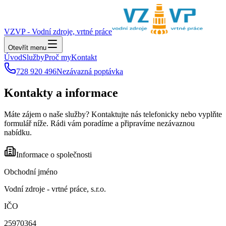
VZVP - Vodní zdroje, vrtné práce
Otevřít menu
Úvod
Služby
Proč my
Kontakt
728 920 496
Nezávazná poptávka
Kontakty a informace
Máte zájem o naše služby? Kontaktujte nás telefonicky nebo vyplňte
formulář níže. Rádi vám poradíme a připravíme nezávaznou
nabídku.
Informace o společnosti
Obchodní jméno
Vodní zdroje - vrtné práce, s.r.o.
IČO
25970364